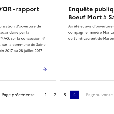
OR - rapport
Enquête publi
Boeuf Mort à S
orisation d’ouverture de
Arrêté et avis d'ouvertur
secondaire par la
compagnie minière Montag
AG, sur la concession n°
de Saint-Laurent-du-Maron
t, sur la commune de Saint-
n 2017 au 28 juillet 2017
ière page
Page précédente
1
2
3
4
Page suivante