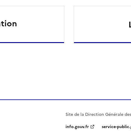
tion
ien de la page dans le presse-papier
Site de la Direction Générale des
info.gouv.fr
service-public.