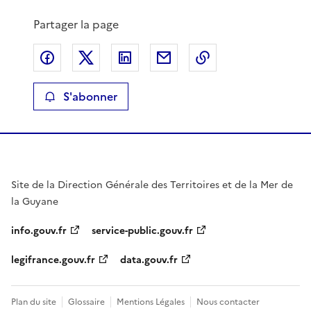
Partager la page
Partager sur Facebook
Partager sur X
Partager sur LinkedIn
Partager par email
Copier le lien de 
S'abonner
Site de la Direction Générale des Territoires et de la Mer de
la Guyane
info.gouv.fr
service-public.gouv.fr
legifrance.gouv.fr
data.gouv.fr
Plan du site
Glossaire
Mentions Légales
Nous contacter