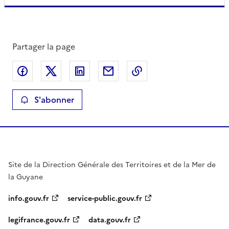
Partager la page
Partager sur Facebook
Partager sur X
Partager sur LinkedIn
Partager par email
Copier le lien de la 
S'abonner
Site de la Direction Générale des Territoires et de la Mer de
la Guyane
info.gouv.fr
service-public.gouv.fr
legifrance.gouv.fr
data.gouv.fr