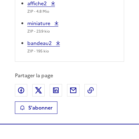
affiche2
ZIP
- 4.8 Mio
miniature
ZIP
- 23.9 kio
bandeau2
ZIP
- 195 kio
Partager la page
Partager sur Facebook
Partager sur X
Partager sur LinkedIn
Partager par email
Copier le lien de 
S'abonner