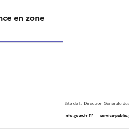
nce en zone
ien de la page dans le presse-papier
Site de la Direction Générale des
info.gouv.fr
service-public.