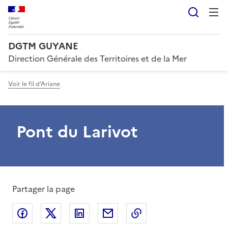
Reche
DGTM GUYANE
Direction Générale des Territoires et de la Mer
Voir le fil d'Ariane
Pont du Larivot
Partager la page
Partager sur Facebook
Partager sur X
Partager sur LinkedIn
Partager par email
Copier le lien de la 