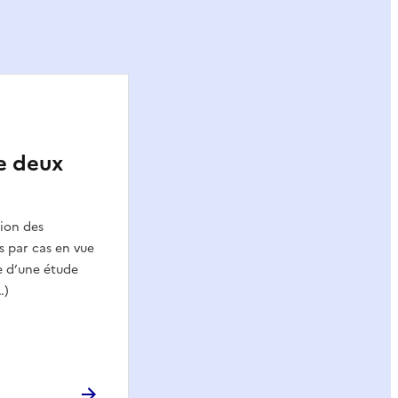
e deux
tion des
 par cas en vue
le d’une étude
…)