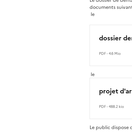
Le dossier de dema
documents suivant
le
dossier d
PDF
- 4.6 Mio
le
projet d'a
PDF
- 488.2 kio
Le public dispose 