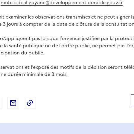
:
mnbsp.deal-guyane@developpement-durable.gouv.fr
it examiner les observations transmises et ne peut signer l
de 3 jours à compter de la date de clôture de la consultation
 s’appliquent pas lorsque l’urgence justifiée par la protect
e la santé publique ou de l’ordre public, ne permet pas l’o
cipation du public.
ervations et l’exposé des motifs de la décision seront télé
ne durée minimale de 3 mois.
 Facebook
er sur X
Partager sur LinkedIn
Partager par email
Copier le lien de la page dans le presse-pap