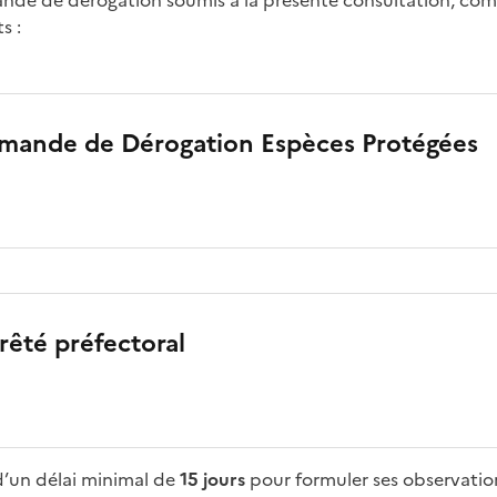
nde de dérogation soumis à la présente consultation, com
s :
emande de Dérogation Espèces Protégées
rrêté préfectoral
d’un délai minimal de
15 jours
pour formuler ses observation