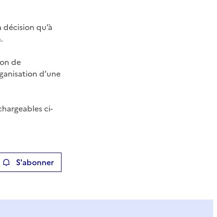
a décision qu’à
.
ion de
rganisation d’une
chargeables ci-
S'abonner
ier