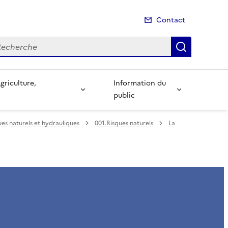
Contact
cherche
Recherch
Information du
public
ues naturels et hydrauliques
001.Risques naturels
La